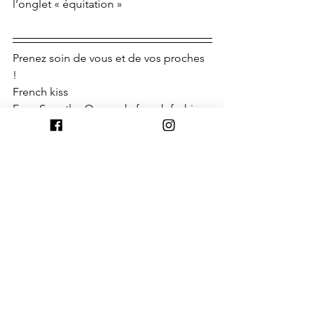
l’onglet « équitation » 
Prenez soin de vous et de vos proches 
! 
French kiss
Frog Save the Queen, la french fashion 
brand « british style, french touch »
nid d'abeilles
L'histoire Frog Save the Queen
la bombe ou le casque
Équitation
Voir tout
Posts récents