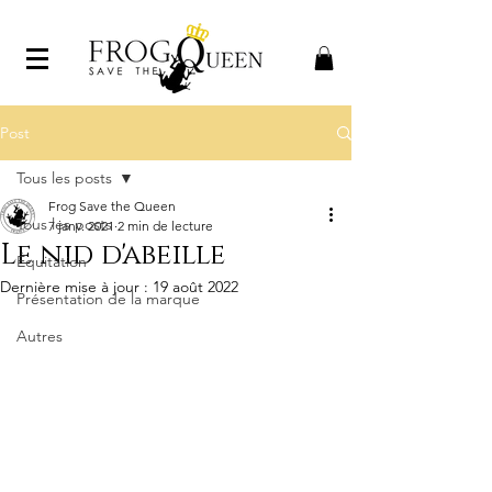
Post
Tous les posts
Frog Save the Queen
Tous les posts
7 janv. 2021
2 min de lecture
Le nid d'abeille
Équitation
Dernière mise à jour :
19 août 2022
Présentation de la marque
Autres